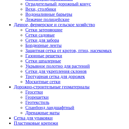
Оградительный дорожный конус
Вехи, столбики
Водоналивные барьеры
Лежачие полицейские
Дачное, фермерское и сельское хозяйство
Сетки затеняющие
Сетки садовые
Сетки для забора
Бордюрные ленты
Защитная сетка от кротов, птиц, насекомых
Газонные решетки
Сетки шпалерные
Укрывное полотно для растений
Сетки для укрепления склонов
Тротуарная сетка для дорожек
Москитные сетки
Дорожно-строительные геоматериалы
Геосетки
Георешетки
Геотекстиль
Спанбонд ландшафтный
Дренажные маты
Сетка для упаковки
Пластиковые крепежи