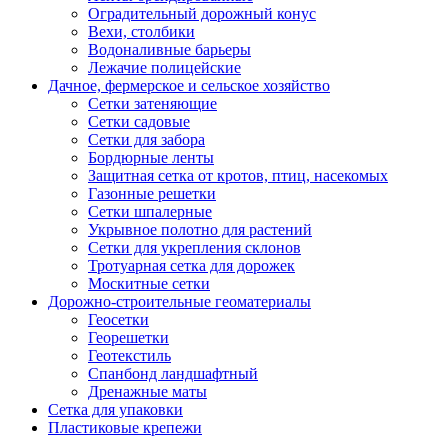
Оградительный дорожный конус
Вехи, столбики
Водоналивные барьеры
Лежачие полицейские
Дачное, фермерское и сельское хозяйство
Сетки затеняющие
Сетки садовые
Сетки для забора
Бордюрные ленты
Защитная сетка от кротов, птиц, насекомых
Газонные решетки
Сетки шпалерные
Укрывное полотно для растений
Сетки для укрепления склонов
Тротуарная сетка для дорожек
Москитные сетки
Дорожно-строительные геоматериалы
Геосетки
Георешетки
Геотекстиль
Спанбонд ландшафтный
Дренажные маты
Сетка для упаковки
Пластиковые крепежи