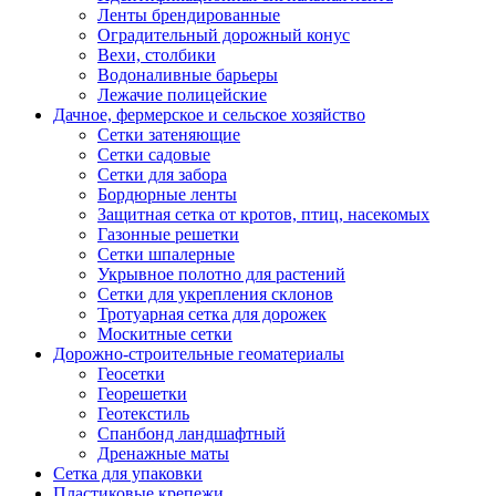
Ленты брендированные
Оградительный дорожный конус
Вехи, столбики
Водоналивные барьеры
Лежачие полицейские
Дачное, фермерское и сельское хозяйство
Сетки затеняющие
Сетки садовые
Сетки для забора
Бордюрные ленты
Защитная сетка от кротов, птиц, насекомых
Газонные решетки
Сетки шпалерные
Укрывное полотно для растений
Сетки для укрепления склонов
Тротуарная сетка для дорожек
Москитные сетки
Дорожно-строительные геоматериалы
Геосетки
Георешетки
Геотекстиль
Спанбонд ландшафтный
Дренажные маты
Сетка для упаковки
Пластиковые крепежи