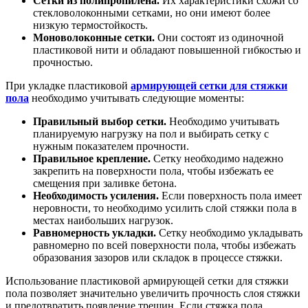
Сетки из полипропилена.
Их характеристики схожи со
стекловолоконными сетками, но они имеют более
низкую термостойкость.
Моноволоконные сетки.
Они состоят из одиночной
пластиковой нити и обладают повышенной гибкостью и
прочностью.
При укладке пластиковой
армирующей сетки для стяжки
пола
необходимо учитывать следующие моменты:
Правильный выбор сетки.
Необходимо учитывать
планируемую нагрузку на пол и выбирать сетку с
нужным показателем прочности.
Правильное крепление.
Сетку необходимо надежно
закрепить на поверхности пола, чтобы избежать ее
смещения при заливке бетона.
Необходимость усиления.
Если поверхность пола имеет
неровности, то необходимо усилить слой стяжки пола в
местах наибольших нагрузок.
Равномерность укладки.
Сетку необходимо укладывать
равномерно по всей поверхности пола, чтобы избежать
образования зазоров или складок в процессе стяжки.
Использование пластиковой армирующей сетки для стяжки
пола позволяет значительно увеличить прочность слоя стяжки
и предотвратить появление трещин. Если стяжка пола