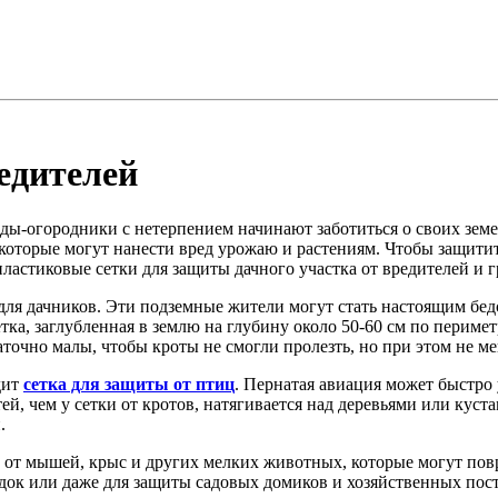
едителей
воды-огородники с нетерпением начинают заботиться о своих зем
которые могут нанести вред урожаю и растениям. Чтобы защитит
пластиковые сетки для защиты дачного участка от вредителей и 
для дачников. Эти подземные жители могут стать настоящим бедс
ка, заглубленная в землю на глубину около 50-60 см по перимет
статочно малы, чтобы кроты не смогли пролезть, но при этом н
дит
сетка для защиты от птиц
. Пернатая авиация может быстро
ей, чем у сетки от кротов, натягивается над деревьями или куст
.
 от мышей, крыс и других мелких животных, которые могут повре
док или даже для защиты садовых домиков и хозяйственных пос