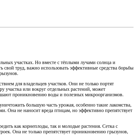
ельных участках. Но вместе с тёплыми лучами солнца и
ь свой труд, важно использовать эффективные средства борьбы
грызунов.
твием для владельцев участков. Они не только портят
ру участка или вокруг отдельных растений, может
е мешают проникновению воды и полезных микроорганизмов.
 уничтожить большую часть урожая, особенно такие лакомства,
ами. Она не наносит вреда птицам, но эффективно препятствует
дить как корнеплоды, так и молодые растения. Сетка с
троек. Она не только препятствует проникновению грызунов,