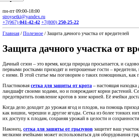
пн-пт 09:00-18:00
stroysetki@yandex.ru
+7(967)
041-42-42
+7(800)
250-25-22
Главная
/
Полезное
/
Защита дачного участка от вредителей
Защита дачного участка от вр
Дачный сезон – это время, когда природа просыпается, и садо
первыми ростками приходят и непрошеные гости – вредители, 
с ними. В этой статье мы поговорим о таких помощниках, как 
Пластиковая
сетка для защиты от крота
– настоящая находка 
ландшафт своими ходами, но и повреждают корни растений. Сет
предотвратить появление кротов в зоне корней. Её ячейки до
Когда дело доходит до урожая ягод и плодов, на помощь прихо
как вишни, черешни и другие ягоды. Сетка из более тонких нит
их доступу к плодам, сохраняя урожай в целости и сохранности
Наконец,
сетка для защиты от грызунов
защитит ваш участок
мелкими ячейками может использоваться для оборудования гря